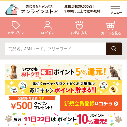
取扱点数30,000点！
3,000円以上で送料無料！
メニュー
カテゴリ
ログイン
お気に入り
カートを見る
犬
猫
ログイン
会員登録
小動物・鳥
アクア・爬虫類・昆虫
あにまるキャンパスについて
アフターサービス
ドッグフード
キャットフード
商品リクエスト
美容・ケア用品
服・おさんぽ用品