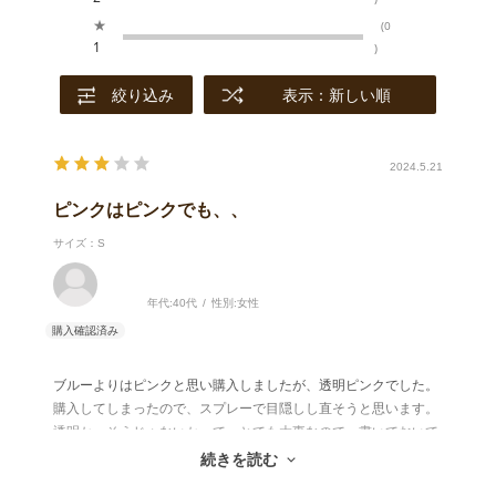
★
(0
1
)
絞り込み
表示：新しい順
2024.5.21
ピンクはピンクでも、、
サイズ：S
年代:
40代
性別:
女性
ブルーよりはピンクと思い購入しましたが、透明ピンクでした。
購入してしまったので、スプレーで目隠しし直そうと思います。
透明か、そうじゃないかって、とても大事なので、書いておいて
くれると助かると思います。このコメントで気付いてくれる人が
続きを読む
増えますように。