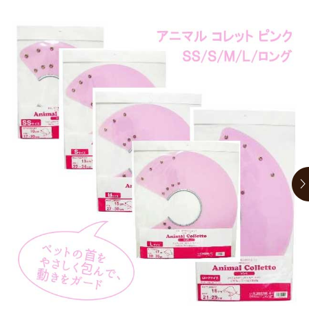
お買い物ガイド
日用品（デイリー）
リビング雑貨
お問い合わせ
トリマーグッズ
シニアサポート