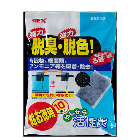
お買い物ガイド
日用品（デイリー）
リビング雑貨
お問い合わせ
トリマーグッズ
シニアサポート