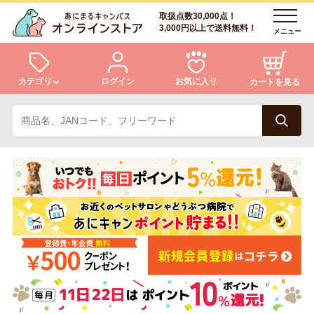
取扱点数30,000点！
3,000円以上で送料無料！
メニュー
カテゴリ
ログイン
お気に入り
カートを見る
犬
猫
ログイン
会員登録
小動物・鳥
アクア・爬虫類・昆虫
あにまるキャンパスについて
アフターサービス
ドッグフード
キャットフード
商品リクエスト
美容・ケア用品
服・おさんぽ用品