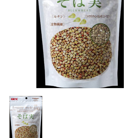
キャットフード
美容・ケア用品
服・おさんぽ用品
日用品（デイリー）
リビング雑貨
トリマーグッズ
シニアサポート