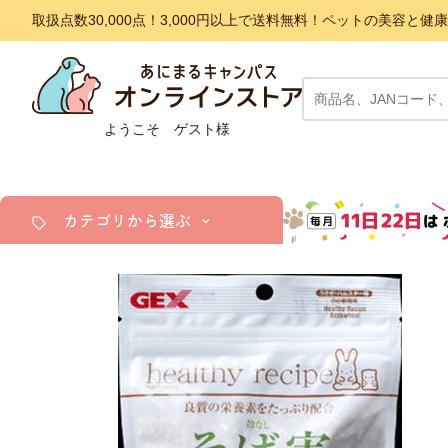
取扱点数30,000点！3,000円以上で送料無料！ペットの美容
ようこそ ゲスト様
カテゴリから選ぶ
犬
猫
小動物・鳥
アクア・爬虫類・昆虫
ドッグフード