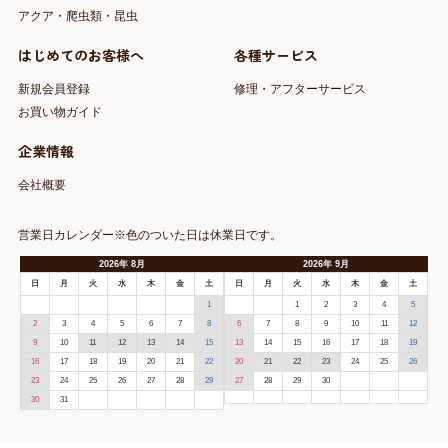
アクア・爬虫類・昆虫
はじめてのお客様へ
各種サービス
新規会員登録
修理・アフターサービス
お買い物ガイド
企業情報
会社概要
営業日カレンダー※色のついた日は休業日です。
2026
年
8月
2026
年
9月
日
月
火
水
木
金
土
日
月
火
水
木
金
土
1
1
2
3
4
5
2
3
4
5
6
7
8
6
7
8
9
10
11
12
9
10
11
12
13
14
15
13
14
15
16
17
18
19
16
17
18
19
20
21
22
20
21
22
23
24
25
26
23
24
25
26
27
28
29
27
28
29
30
30
31