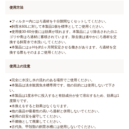
使用方法
●フィルター内にはろ過材を十分隙間なくセットしてください。
●飼育水60Lに対して本製品1個を標準としてご使用ください。
●使用後30-60分後には効果が現れます。本製品により除去された白ニ
ゴリや青はろ過材に蓄積されています。除去後は速やかにろ過材を交
換する飼育水で水洗いしてください。
●本製品にはｐHを約1ヶ月間安定させる働きがあります。ろ過材を交
換する際もそのままご使用ください。
使用上の注意
●完全に水没し水の流れのある場所でご使用ください。
●本製品は淡水観賞魚水槽専用です。他の目的には使用しないで下さ
い。
●本製品は1度水中に投入すると有効成分が全て溶出するため、効果は1
度限りです。
●水換えをすると効果はなくなります。
●他の薬品や吸着性の高いろ過材と併用しないでください。
●使用の目安を厳守してください。
●不燃物として廃棄してください。
●古代魚、甲殻類の飼育水槽には使用しないでください。