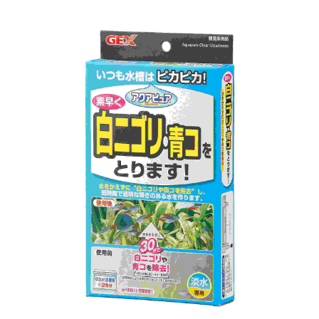
お買い物ガイド
日用品（デイリー）
リビング雑貨
お問い合わせ
トリマーグッズ
シニアサポート