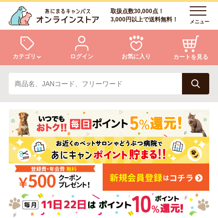
取扱点数30,000点！
3,000円以上で送料無料！
メニュー
カテゴリ
ログイン
お気に入り
カートを見る
犬
猫
ログイン
会員登録
小動物・鳥
アクア・爬虫類・昆虫
あにまるキャンパスについて
アフターサービス
ドッグフード
キャットフード
商品リクエスト
美容・ケア用品
服・おさんぽ用品