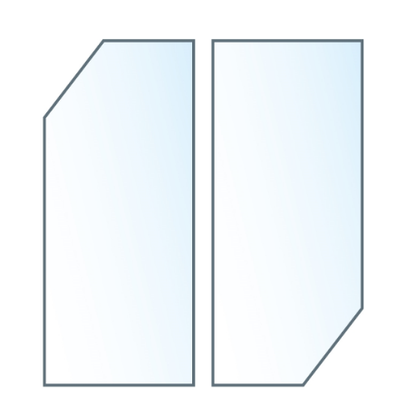
お買い物ガイド
日用品（デイリー）
リビング雑貨
お問い合わせ
トリマーグッズ
シニアサポート