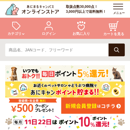
取扱点数30,000点！
3,000円以上で送料無料！
メニュー
カテゴリ
ログイン
お気に入り
カートを見る
犬
猫
ログイン
会員登録
小動物・鳥
アクア・爬虫類・昆虫
あにまるキャンパスについて
アフターサービス
ドッグフード
キャットフード
商品リクエスト
美容・ケア用品
服・おさんぽ用品