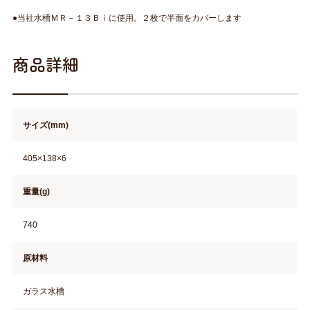
●当社水槽ＭＲ－１３Ｂｉに使用。２枚で半面をカバーします
商品詳細
サイズ(mm)
405×138×6
重量(g)
740
原材料
ガラス水槽