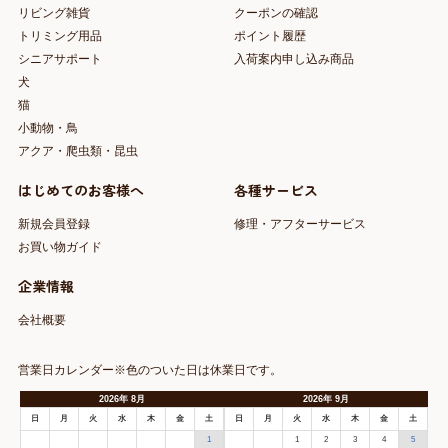
リビング雑貨
クーポンの確認
トリミング用品
ポイント履歴
シニアサポート
入荷案内申し込み商品
犬
猫
小動物・鳥
アクア・爬虫類・昆虫
はじめてのお客様へ
各種サービス
新規会員登録
修理・アフターサービス
お買い物ガイド
企業情報
会社概要
営業日カレンダー※色のついた日は休業日です。
2026
年
8月
2026
年
9月
日
月
火
水
木
金
土
日
月
火
水
木
金
土
1
1
2
3
4
5