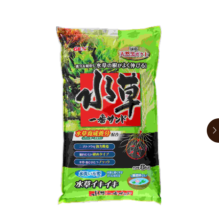
お買い物ガイド
日用品（デイリー）
リビング雑貨
お問い合わせ
トリマーグッズ
シニアサポート