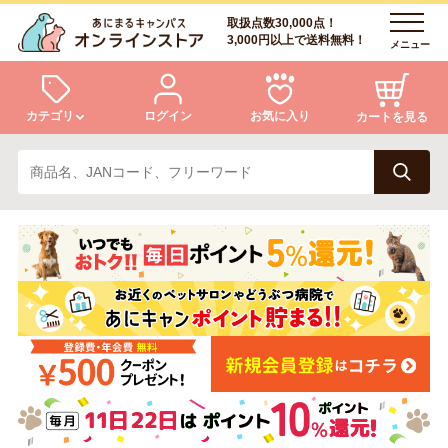
取扱点数30,000点！
3,000円以上で送料無料！
メニュー
カテゴリ
ログイン
お気に入り
カートを見る
犬
猫
ログイン
会員登録
小動物・鳥
アクア・爬虫類・昆虫
あにまるキャンパスについて
アフターサービス
ドッグフード
キャットフード
商品リクエスト
美容・ケア用品
服・おさんぽ用品