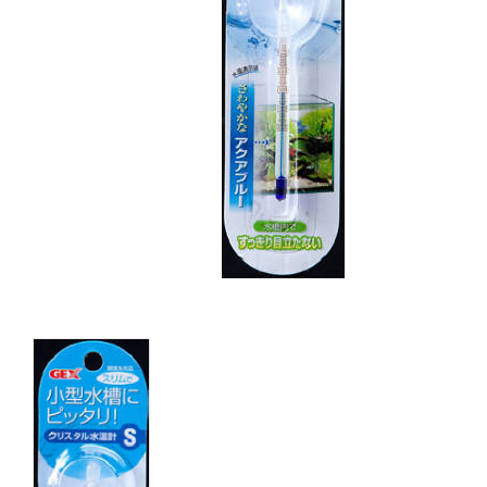
キャットフード
美容・ケア用品
服・おさんぽ用品
日用品（デイリー）
リビング雑貨
トリマーグッズ
シニアサポート