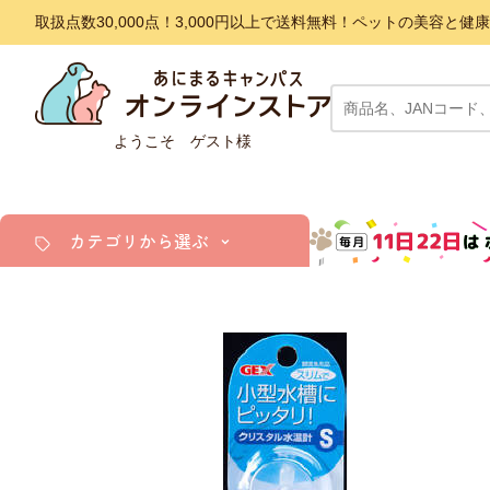
取扱点数30,000点！3,000円以上で送料無料！ペットの美容
ようこそ ゲスト様
カテゴリから選ぶ
犬
猫
小動物・鳥
アクア・爬虫類・昆虫
ドッグフード