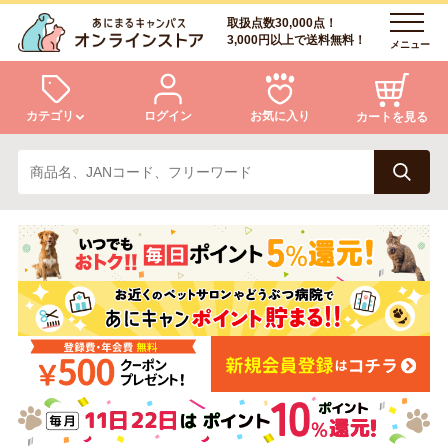
取扱点数30,000点！
3,000円以上で送料無料！
メニュー
カテゴリ
ログイン
お気に入り
カートを見る
犬
猫
ログイン
会員登録
小動物・鳥
アクア・爬虫類・昆虫
あにまるキャンパスについて
アフターサービス
ドッグフード
キャットフード
商品リクエスト
美容・ケア用品
服・おさんぽ用品