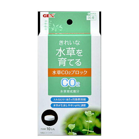
お買い物ガイド
日用品（デイリー）
リビング雑貨
お問い合わせ
トリマーグッズ
シニアサポート