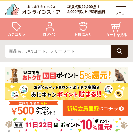
取扱点数30,000点！
3,000円以上で送料無料！
メニュー
カテゴリ
ログイン
お気に入り
カートを見る
犬
猫
ログイン
会員登録
小動物・鳥
アクア・爬虫類・昆虫
あにまるキャンパスについて
アフターサービス
ドッグフード
キャットフード
商品リクエスト
美容・ケア用品
服・おさんぽ用品