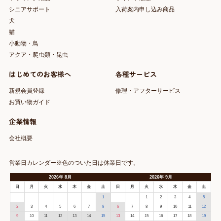
シニアサポート
入荷案内申し込み商品
犬
猫
小動物・鳥
アクア・爬虫類・昆虫
はじめてのお客様へ
各種サービス
新規会員登録
修理・アフターサービス
お買い物ガイド
企業情報
会社概要
営業日カレンダー※色のついた日は休業日です。
2026
年
8月
2026
年
9月
日
月
火
水
木
金
土
日
月
火
水
木
金
土
1
1
2
3
4
5
2
3
4
5
6
7
8
6
7
8
9
10
11
12
9
10
11
12
13
14
15
13
14
15
16
17
18
19