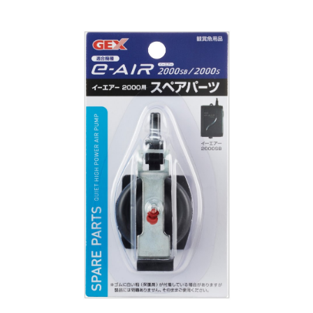
お買い物ガイド
日用品（デイリー）
リビング雑貨
お問い合わせ
トリマーグッズ
シニアサポート