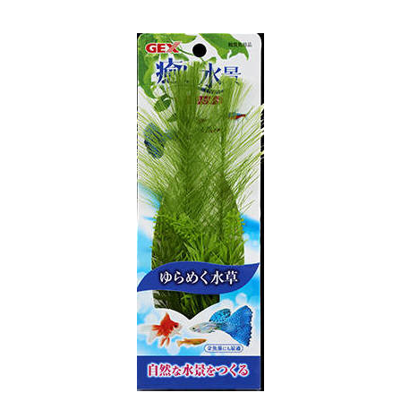
お買い物ガイド
日用品（デイリー）
リビング雑貨
お問い合わせ
トリマーグッズ
シニアサポート