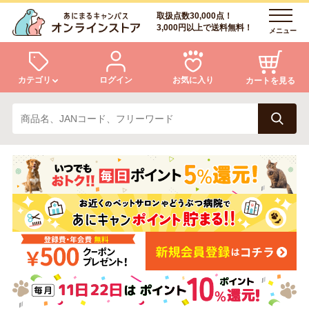
取扱点数30,000点！
3,000円以上で送料無料！
メニュー
カテゴリ
ログイン
お気に入り
カートを見る
犬
猫
ログイン
会員登録
小動物・鳥
アクア・爬虫類・昆虫
あにまるキャンパスについて
アフターサービス
ドッグフード
キャットフード
商品リクエスト
美容・ケア用品
服・おさんぽ用品