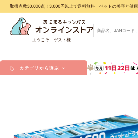
取扱点数30,000点！3,000円以上で送料無料！ペットの美容
ようこそ ゲスト様
カテゴリから選ぶ
犬
猫
小動物・鳥
アクア・爬虫類・昆虫
ドッグフード