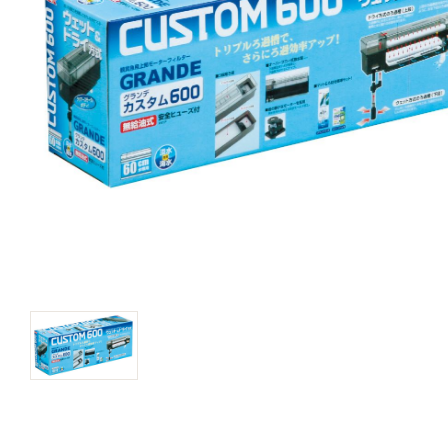
キャットフード
美容・ケア用品
服・おさんぽ用品
日用品（デイリー）
リビング雑貨
トリマーグッズ
シニアサポート