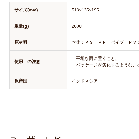
サイズ(mm)
513×135×195
重量(g)
2600
原材料
本体：ＰＳ ＰＰ パイプ：ＰＶ
・平坦な面に置くこと。
使用上の注意
・パッケージが劣化するような、
原産国
インドネシア