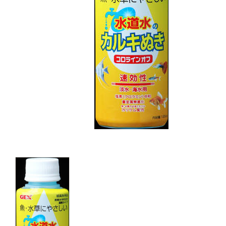
キャットフード
美容・ケア用品
服・おさんぽ用品
日用品（デイリー）
リビング雑貨
トリマーグッズ
シニアサポート