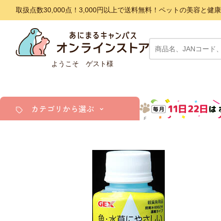
取扱点数30,000点！3,000円以上で送料無料！ペットの美容
ようこそ ゲスト様
カテゴリから選ぶ
犬
猫
小動物・鳥
アクア・爬虫類・昆虫
ドッグフード