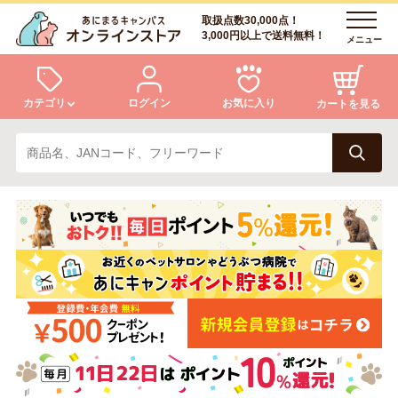
取扱点数30,000点！
3,000円以上で送料無料！
メニュー
カテゴリ
ログイン
お気に入り
カートを見る
犬
猫
ログイン
会員登録
小動物・鳥
アクア・爬虫類・昆虫
あにまるキャンパスについて
アフターサービス
ドッグフード
キャットフード
商品リクエスト
美容・ケア用品
服・おさんぽ用品