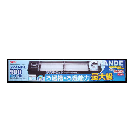
お買い物ガイド
日用品（デイリー）
リビング雑貨
お問い合わせ
トリマーグッズ
シニアサポート