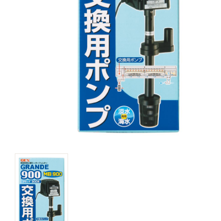
キャットフード
美容・ケア用品
服・おさんぽ用品
日用品（デイリー）
リビング雑貨
トリマーグッズ
シニアサポート