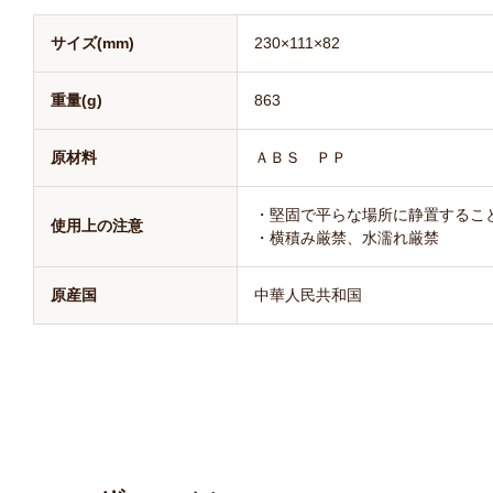
サイズ(mm)
230×111×82
重量(g)
863
原材料
ＡＢＳ ＰＰ
・堅固で平らな場所に静置するこ
使用上の注意
・横積み厳禁、水濡れ厳禁
原産国
中華人民共和国