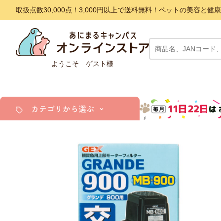
取扱点数30,000点！3,000円以上で送料無料！ペットの美容
ようこそ ゲスト様
カテゴリから選ぶ
犬
猫
小動物・鳥
アクア・爬虫類・昆虫
ドッグフード