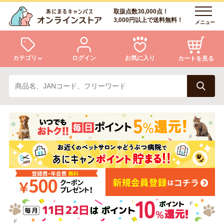
取扱点数30,000点！
3,000円以上で送料無料！
メニュー
カテゴリ
ログイン
お気に入り
カートを見る
犬
猫
ログイン
会員登録
小動物・鳥
アクア・爬虫類・昆虫
あにまるキャンパスについて
アフターサービス
ドッグフード
キャットフード
商品リクエスト
美容・ケア用品
服・おさんぽ用品