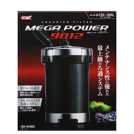
お買い物ガイド
日用品（デイリー）
リビング雑貨
お問い合わせ
トリマーグッズ
シニアサポート