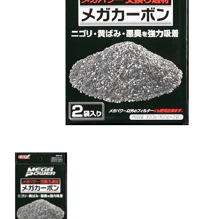
キャットフード
美容・ケア用品
服・おさんぽ用品
日用品（デイリー）
リビング雑貨
トリマーグッズ
シニアサポート