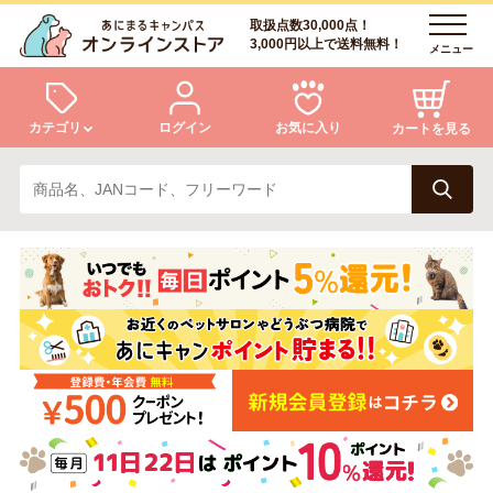
取扱点数30,000点！
3,000円以上で送料無料！
メニュー
カテゴリ
ログイン
お気に入り
カートを見る
犬
猫
ログイン
会員登録
小動物・鳥
アクア・爬虫類・昆虫
あにまるキャンパスについて
アフターサービス
ドッグフード
キャットフード
商品リクエスト
美容・ケア用品
服・おさんぽ用品