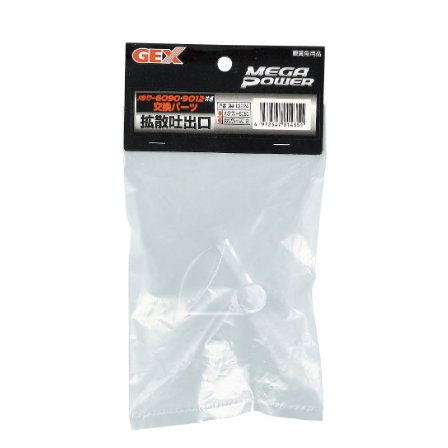
お買い物ガイド
日用品（デイリー）
リビング雑貨
お問い合わせ
トリマーグッズ
シニアサポート