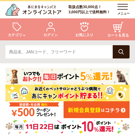
取扱点数30,000点！
3,000円以上で送料無料！
メニュー
カテゴリ
ログイン
お気に入り
カートを見る
犬
猫
ログイン
会員登録
小動物・鳥
アクア・爬虫類・昆虫
あにまるキャンパスについて
アフターサービス
ドッグフード
キャットフード
商品リクエスト
美容・ケア用品
服・おさんぽ用品