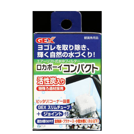
お買い物ガイド
日用品（デイリー）
リビング雑貨
お問い合わせ
トリマーグッズ
シニアサポート