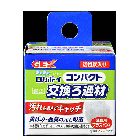
お買い物ガイド
日用品（デイリー）
リビング雑貨
お問い合わせ
トリマーグッズ
シニアサポート