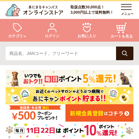
取扱点数30,000点！
3,000円以上で送料無料！
メニュー
カテゴリ
ログイン
お気に入り
カートを見る
犬
猫
ログイン
会員登録
小動物・鳥
アクア・爬虫類・昆虫
あにまるキャンパスについて
アフターサービス
ドッグフード
キャットフード
商品リクエスト
美容・ケア用品
服・おさんぽ用品