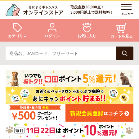
取扱点数30,000点！
3,000円以上で送料無料！
メニュー
カテゴリ
ログイン
お気に入り
カートを見る
犬
猫
ログイン
会員登録
小動物・鳥
アクア・爬虫類・昆虫
あにまるキャンパスについて
アフターサービス
ドッグフード
キャットフード
商品リクエスト
美容・ケア用品
服・おさんぽ用品