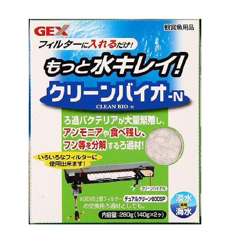
お買い物ガイド
日用品（デイリー）
リビング雑貨
お問い合わせ
トリマーグッズ
シニアサポート