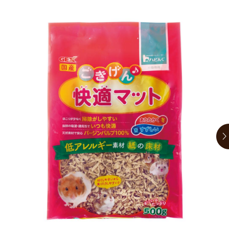
お買い物ガイド
日用品（デイリー）
リビング雑貨
お問い合わせ
トリマーグッズ
シニアサポート