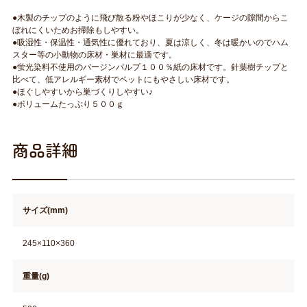
●木製のチップのように飛び散る粉やほこりが少なく、ケージの隙間からこ
ぼれにくいためお掃除もしやすい。
●吸湿性・保温性・通気性に優れており、夏は涼しく、冬は暖かいのでハム
スター等の小動物の床材・巣材に最適です。
●蛍光染料不使用のバージンパルプ１００％紙の床材です。針葉樹チップと
比べて、低アレルギー素材でペットにもやさしい床材です。
●ほぐしやすいから巣づくりしやすい♪
●ボリュームたっぷり５００ｇ
商品詳細
サイズ(mm)
245×110×360
重量(g)