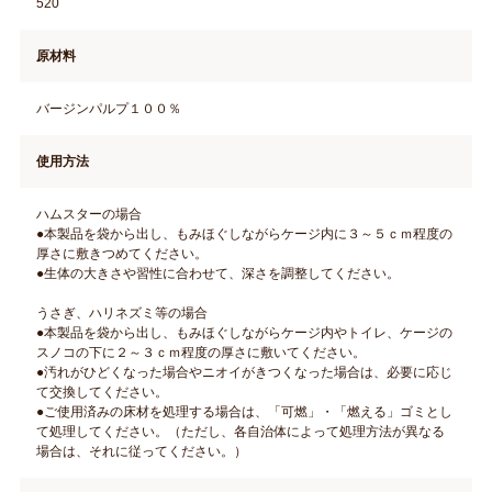
520
原材料
バージンパルプ１００％
使用方法
ハムスターの場合
●本製品を袋から出し、もみほぐしながらケージ内に３～５ｃｍ程度の
厚さに敷きつめてください。
●生体の大きさや習性に合わせて、深さを調整してください。
うさぎ、ハリネズミ等の場合
●本製品を袋から出し、もみほぐしながらケージ内やトイレ、ケージの
スノコの下に２～３ｃｍ程度の厚さに敷いてください。
●汚れがひどくなった場合やニオイがきつくなった場合は、必要に応じ
て交換してください。
●ご使用済みの床材を処理する場合は、「可燃」・「燃える」ゴミとし
て処理してください。（ただし、各自治体によって処理方法が異なる
場合は、それに従ってください。）