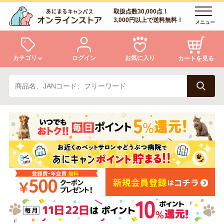
取扱点数30,000点！
3,000円以上で送料無料！
メニュー
カテゴリ
ログイン
お気に入り
カートを見る
犬
猫
ログイン
会員登録
小動物・鳥
アクア・爬虫類・昆虫
あにまるキャンパスについて
アフターサービス
ドッグフード
キャットフード
商品リクエスト
美容・ケア用品
服・おさんぽ用品