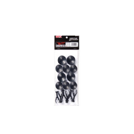
お買い物ガイド
日用品（デイリー）
リビング雑貨
お問い合わせ
トリマーグッズ
シニアサポート