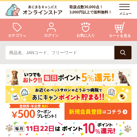
取扱点数30,000点！
3,000円以上で送料無料！
メニュー
カテゴリ
ログイン
お気に入り
カートを見る
犬
猫
ログイン
会員登録
小動物・鳥
アクア・爬虫類・昆虫
あにまるキャンパスについて
アフターサービス
ドッグフード
キャットフード
商品リクエスト
美容・ケア用品
服・おさんぽ用品