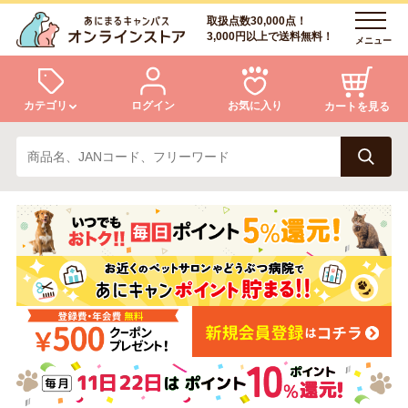
取扱点数30,000点！
3,000円以上で送料無料！
メニュー
カテゴリ
ログイン
お気に入り
カートを見る
犬
猫
ログイン
会員登録
小動物・鳥
アクア・爬虫類・昆虫
あにまるキャンパスについて
アフターサービス
ドッグフード
キャットフード
商品リクエスト
美容・ケア用品
服・おさんぽ用品