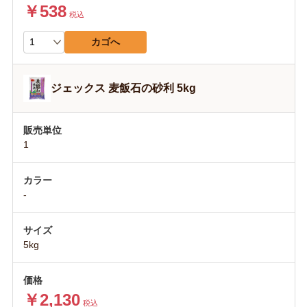
￥538
税込
カゴへ
ジェックス 麦飯石の砂利 5kg
1
-
5kg
￥2,130
税込