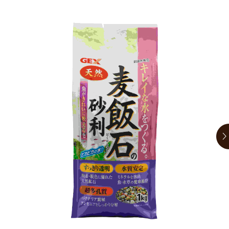
お買い物ガイド
日用品（デイリー）
リビング雑貨
お問い合わせ
トリマーグッズ
シニアサポート