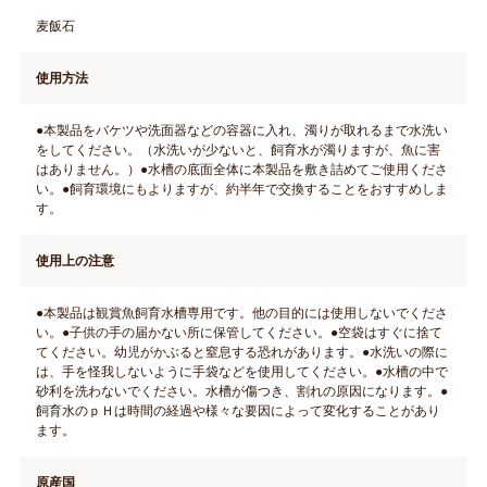
麦飯石
使用方法
●本製品をバケツや洗面器などの容器に入れ、濁りが取れるまで水洗い
をしてください。（水洗いが少ないと、飼育水が濁りますが、魚に害
はありません。）●水槽の底面全体に本製品を敷き詰めてご使用くださ
い。●飼育環境にもよりますが、約半年で交換することをおすすめしま
す。
使用上の注意
●本製品は観賞魚飼育水槽専用です。他の目的には使用しないでくださ
い。●子供の手の届かない所に保管してください。●空袋はすぐに捨て
てください。幼児がかぶると窒息する恐れがあります。●水洗いの際に
は、手を怪我しないように手袋などを使用してください。●水槽の中で
砂利を洗わないでください。水槽が傷つき、割れの原因になります。●
飼育水のｐＨは時間の経過や様々な要因によって変化することがあり
ます。
原産国