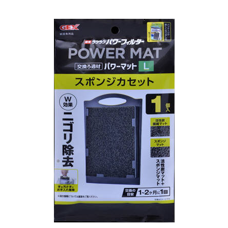
お買い物ガイド
日用品（デイリー）
リビング雑貨
お問い合わせ
トリマーグッズ
シニアサポート