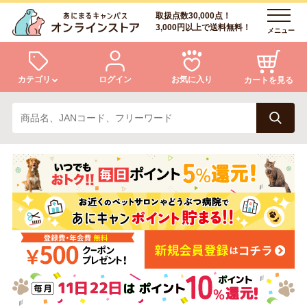
取扱点数30,000点！
3,000円以上で送料無料！
メニュー
カテゴリ
ログイン
お気に入り
カートを見る
犬
猫
ログイン
会員登録
小動物・鳥
アクア・爬虫類・昆虫
あにまるキャンパスについて
アフターサービス
ドッグフード
キャットフード
商品リクエスト
美容・ケア用品
服・おさんぽ用品