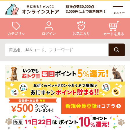
取扱点数30,000点！
3,000円以上で送料無料！
メニュー
カテゴリ
ログイン
お気に入り
カートを見る
犬
猫
ログイン
会員登録
小動物・鳥
アクア・爬虫類・昆虫
あにまるキャンパスについて
アフターサービス
ドッグフード
キャットフード
商品リクエスト
美容・ケア用品
服・おさんぽ用品