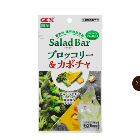
お買い物ガイド
日用品（デイリー）
リビング雑貨
お問い合わせ
トリマーグッズ
シニアサポート