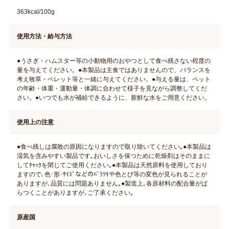
363kcal/100g
使用方法・給与方法
●うさぎ・ハムスター等の小動物用のおやつとして食べ残さない程度の
量を与えてください。●本製品は主食ではありませんので、バランスを
考え牧草・ペレット等と一緒に与えてください。●与える量は、ペット
の年齢・体重・運動量・体調に合わせて様子を見ながら調整してくだ
さい。●いつでも水が補給できるように、新鮮な水をご用意ください。
使用上の注意
●食べ残しは腐敗の原因になりますので取り除いてください｡●本製品は
湿気を含みやすい製品です｡おいしさを保つために乾燥剤はそのままに
してﾁｬｯｸを閉じてご使用ください｡●本製品は天然原料を使用しており
ますので､色･形･ｻｲｽﾞなどのﾊﾞﾗﾂｷや色とび等の変色が見られることが
ありますが､品質には問題ありません｡●製造上､各原材料の配合量がば
らつくことがありますが､ご了承ください｡
原産国