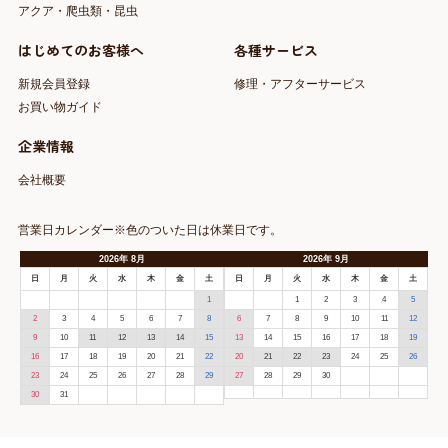
アクア・爬虫類・昆虫
はじめてのお客様へ
各種サービス
新規会員登録
修理・アフターサービス
お買い物ガイド
企業情報
会社概要
営業日カレンダー※色のついた日は休業日です。
2026
年
8月
2026
年
9月
日
月
火
水
木
金
土
日
月
火
水
木
金
土
1
1
2
3
4
5
2
3
4
5
6
7
8
6
7
8
9
10
11
12
9
10
11
12
13
14
15
13
14
15
16
17
18
19
16
17
18
19
20
21
22
20
21
22
23
24
25
26
23
24
25
26
27
28
29
27
28
29
30
30
31