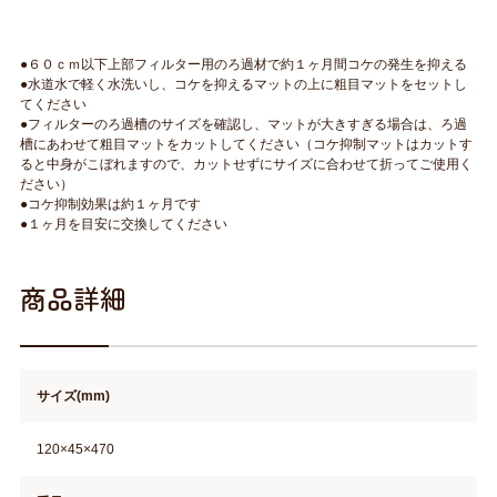
●６０ｃｍ以下上部フィルター用のろ過材で約１ヶ月間コケの発生を抑える
●水道水で軽く水洗いし、コケを抑えるマットの上に粗目マットをセットし
てください
●フィルターのろ過槽のサイズを確認し、マットが大きすぎる場合は、ろ過
槽にあわせて粗目マットをカットしてください（コケ抑制マットはカットす
ると中身がこぼれますので、カットせずにサイズに合わせて折ってご使用く
ださい）
●コケ抑制効果は約１ヶ月です
●１ヶ月を目安に交換してください
商品詳細
サイズ(mm)
120×45×470