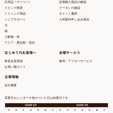
日用品（デイリー）
定期購入商品の確認
リビング雑貨
クーポンの確認
トリミング用品
ポイント履歴
シニアサポート
入荷案内申し込み商品
犬
猫
小動物・鳥
アクア・爬虫類・昆虫
はじめてのお客様へ
各種サービス
新規会員登録
修理・アフターサービス
お買い物ガイド
企業情報
会社概要
営業日カレンダー※色のついた日は休業日です。
2026
年
8月
2026
年
9月
日
月
火
水
木
金
土
日
月
火
水
木
金
土