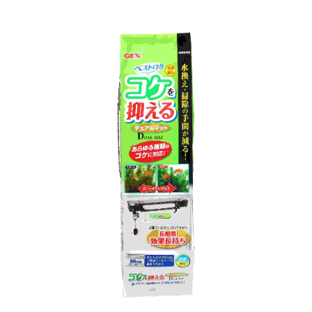
お買い物ガイド
日用品（デイリー）
リビング雑貨
お問い合わせ
トリマーグッズ
シニアサポート