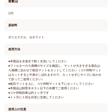
重量(g)
125
原材料
ポリエステル、ゼオライト
使用方法
●本製品を水道水で軽く水洗いしてください
●フィルターのろ過槽のサイズを確認し、マットが大きすぎる場合は、
ろ過槽に合わせて粗目マットをカットしてください（コケ抑制マット
はカットすると中身がこぼれますので、カットせずにサイズに合わせ
て折ってご使用ください）
●粗目マットを上に、コケ抑制マットを下にセットしてください
●本製品は飼育水６０Ｌ以下の水槽でご使用ください
●コケ抑制効果は約１ヶ月です
●１ヶ月に１回を目安に交換してください
使用上の注意