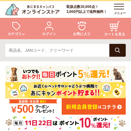
取扱点数30,000点！
3,000円以上で送料無料！
メニュー
カテゴリ
ログイン
お気に入り
カートを見る
犬
猫
ログイン
会員登録
小動物・鳥
アクア・爬虫類・昆虫
あにまるキャンパスについて
アフターサービス
ドッグフード
キャットフード
商品リクエスト
美容・ケア用品
服・おさんぽ用品