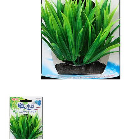
キャットフード
美容・ケア用品
服・おさんぽ用品
日用品（デイリー）
リビング雑貨
トリマーグッズ
シニアサポート