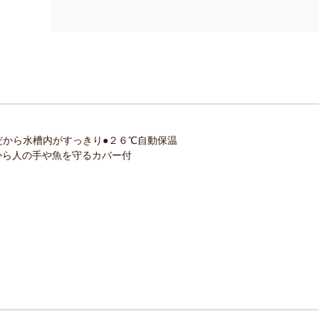
だから水槽内がすっきり●２６℃自動保温
から人の手や魚を守るカバー付