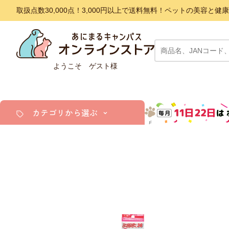
取扱点数30,000点！3,000円以上で送料無料！ペットの美容
ようこそ ゲスト様
カテゴリから選ぶ
犬
猫
小動物・鳥
アクア・爬虫類・昆虫
ドッグフード