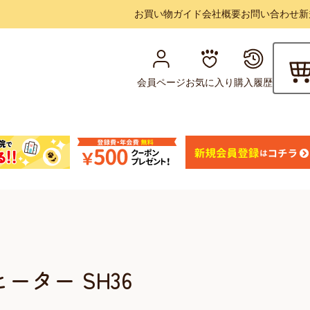
お買い物ガイド
会社概要
お問い合わせ
新
会員ページ
お気に入り
購入履歴
ーター SH36