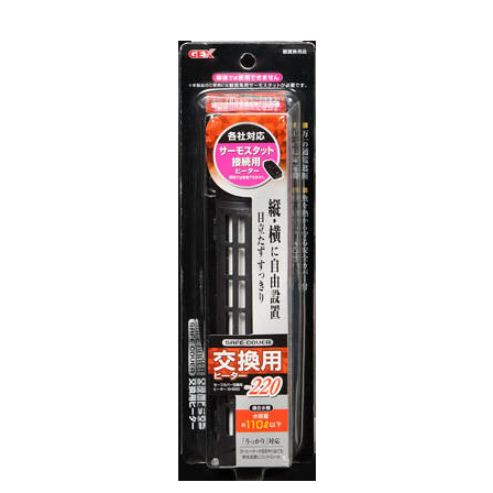
お買い物ガイド
日用品（デイリー）
リビング雑貨
お問い合わせ
トリマーグッズ
シニアサポート