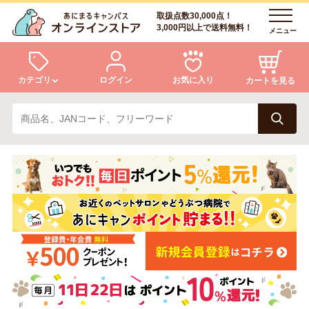
取扱点数30,000点！
3,000円以上で送料無料！
メニュー
カテゴリ
ログイン
お気に入り
カートを見る
犬
猫
ログイン
会員登録
小動物・鳥
アクア・爬虫類・昆虫
あにまるキャンパスについて
アフターサービス
ドッグフード
キャットフード
商品リクエスト
美容・ケア用品
服・おさんぽ用品