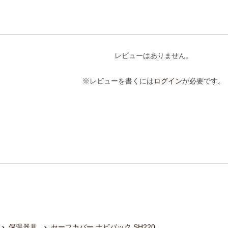
レビューはありません。
※レビューを書くには
ログイン
が必要です。
保温器具
セーフカバー ナビパック SH220