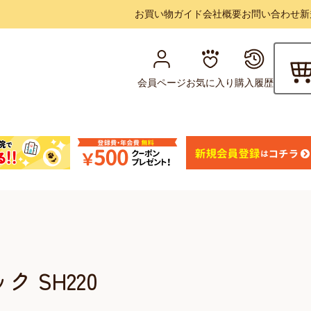
お買い物ガイド
会社概要
お問い合わせ
新
会員ページ
お気に入り
購入履歴
 SH220