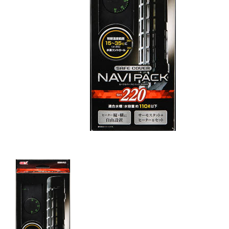
キャットフード
美容・ケア用品
服・おさんぽ用品
日用品（デイリー）
リビング雑貨
トリマーグッズ
シニアサポート