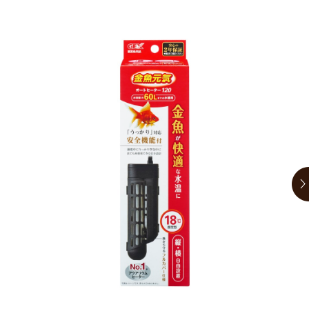
お買い物ガイド
日用品（デイリー）
リビング雑貨
お問い合わせ
トリマーグッズ
シニアサポート