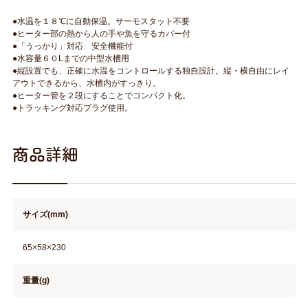
●水温を１８℃に自動保温。サーモスタット不要
●ヒーター部の熱から人の手や魚を守るカバー付
●「うっかり」対応 安全機能付
●水容量６０Lまでの中型水槽用
●縦設置でも、正確に水温をコントロールする独自設計。縦・横自由にレイ
アウトできるから、水槽内がすっきり。
●ヒーター管を２段にすることでコンパクト化。
●トラッキング対応プラグ使用。
商品詳細
サイズ(mm)
65×58×230
重量(g)