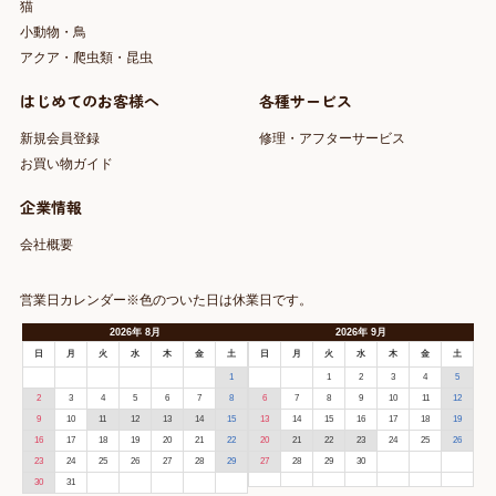
猫
小動物・鳥
アクア・爬虫類・昆虫
はじめてのお客様へ
各種サービス
新規会員登録
修理・アフターサービス
お買い物ガイド
企業情報
会社概要
営業日カレンダー※色のついた日は休業日です。
2026
年
8月
2026
年
9月
日
月
火
水
木
金
土
日
月
火
水
木
金
土
1
1
2
3
4
5
2
3
4
5
6
7
8
6
7
8
9
10
11
12
9
10
11
12
13
14
15
13
14
15
16
17
18
19
16
17
18
19
20
21
22
20
21
22
23
24
25
26
23
24
25
26
27
28
29
27
28
29
30
30
31