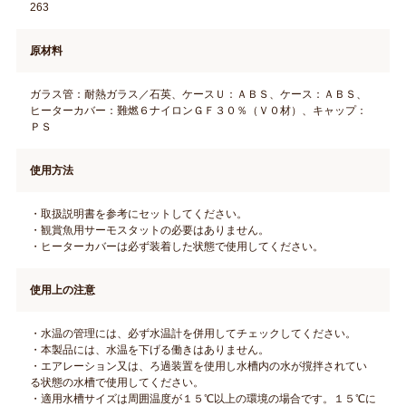
263
原材料
ガラス管：耐熱ガラス／石英、ケースＵ：ＡＢＳ、ケース：ＡＢＳ、
ヒーターカバー：難燃６ナイロンＧＦ３０％（Ｖ０材）、キャップ：
ＰＳ
使用方法
・取扱説明書を参考にセットしてください。
・観賞魚用サーモスタットの必要はありません。
・ヒーターカバーは必ず装着した状態で使用してください。
使用上の注意
・水温の管理には、必ず水温計を併用してチェックしてください。
・本製品には、水温を下げる働きはありません。
・エアレーション又は、ろ過装置を使用し水槽内の水が撹拌されてい
る状態の水槽で使用してください。
・適用水槽サイズは周囲温度が１５℃以上の環境の場合です。１５℃に