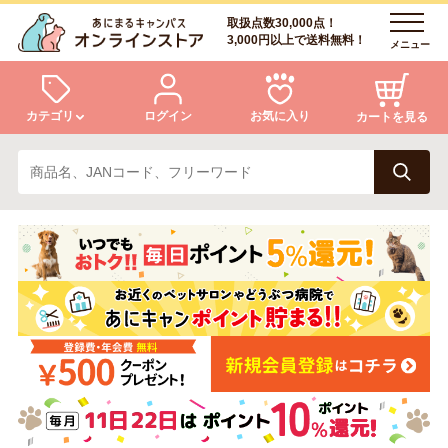
取扱点数30,000点！
3,000円以上で送料無料！
メニュー
カテゴリ
ログイン
お気に入り
カートを見る
犬
猫
ログイン
会員登録
小動物・鳥
アクア・爬虫類・昆虫
あにまるキャンパスについて
アフターサービス
ドッグフード
キャットフード
商品リクエスト
美容・ケア用品
服・おさんぽ用品