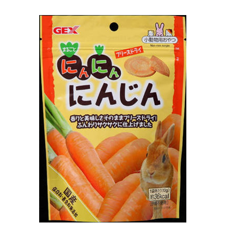
お買い物ガイド
日用品（デイリー）
リビング雑貨
お問い合わせ
トリマーグッズ
シニアサポート