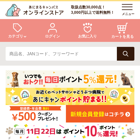
取扱点数30,000点！
3,000円以上で送料無料！
メニュー
カテゴリ
ログイン
お気に入り
カートを見る
犬
猫
ログイン
会員登録
小動物・鳥
アクア・爬虫類・昆虫
あにまるキャンパスについて
アフターサービス
ドッグフード
キャットフード
商品リクエスト
美容・ケア用品
服・おさんぽ用品