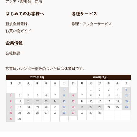
アクア・爬虫類・昆虫
はじめてのお客様へ
各種サービス
新規会員登録
修理・アフターサービス
お買い物ガイド
企業情報
会社概要
営業日カレンダー※色のついた日は休業日です。
2026
年
8月
2026
年
9月
日
月
火
水
木
金
土
日
月
火
水
木
金
土
1
1
2
3
4
5
2
3
4
5
6
7
8
6
7
8
9
10
11
12
9
10
11
12
13
14
15
13
14
15
16
17
18
19
16
17
18
19
20
21
22
20
21
22
23
24
25
26
23
24
25
26
27
28
29
27
28
29
30
30
31