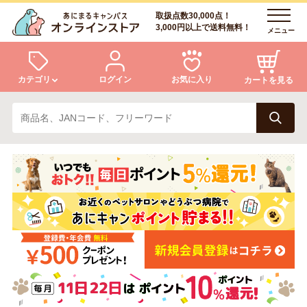
取扱点数30,000点！
3,000円以上で送料無料！
メニュー
カテゴリ
ログイン
お気に入り
カートを見る
犬
猫
ログイン
会員登録
小動物・鳥
アクア・爬虫類・昆虫
あにまるキャンパスについて
アフターサービス
ドッグフード
キャットフード
商品リクエスト
美容・ケア用品
服・おさんぽ用品