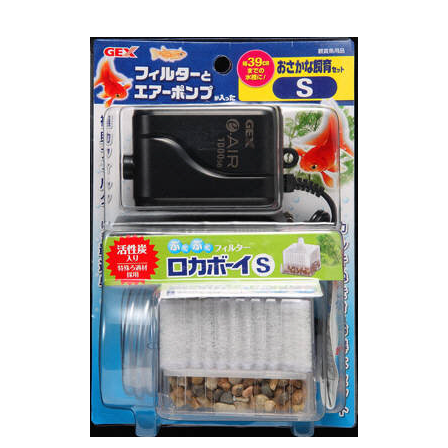
お買い物ガイド
日用品（デイリー）
リビング雑貨
お問い合わせ
トリマーグッズ
シニアサポート