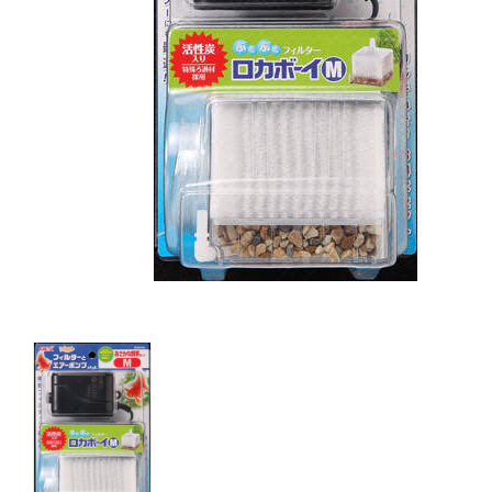
キャットフード
美容・ケア用品
服・おさんぽ用品
日用品（デイリー）
リビング雑貨
トリマーグッズ
シニアサポート