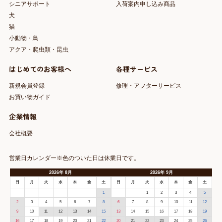
シニアサポート
入荷案内申し込み商品
犬
猫
小動物・鳥
アクア・爬虫類・昆虫
はじめてのお客様へ
各種サービス
新規会員登録
修理・アフターサービス
お買い物ガイド
企業情報
会社概要
営業日カレンダー※色のついた日は休業日です。
2026
年
8月
2026
年
9月
日
月
火
水
木
金
土
日
月
火
水
木
金
土
1
1
2
3
4
5
2
3
4
5
6
7
8
6
7
8
9
10
11
12
9
10
11
12
13
14
15
13
14
15
16
17
18
19
16
17
18
19
20
21
22
20
21
22
23
24
25
26