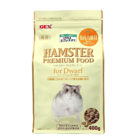
お買い物ガイド
日用品（デイリー）
リビング雑貨
お問い合わせ
トリマーグッズ
シニアサポート