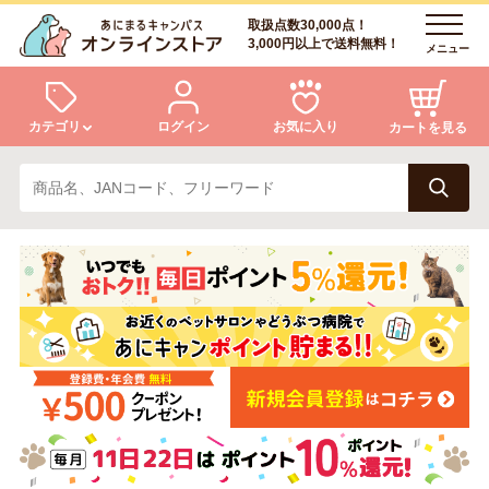
取扱点数30,000点！
3,000円以上で送料無料！
メニュー
カテゴリ
ログイン
お気に入り
カートを見る
犬
猫
ログイン
会員登録
小動物・鳥
アクア・爬虫類・昆虫
あにまるキャンパスについて
アフターサービス
ドッグフード
キャットフード
商品リクエスト
美容・ケア用品
服・おさんぽ用品