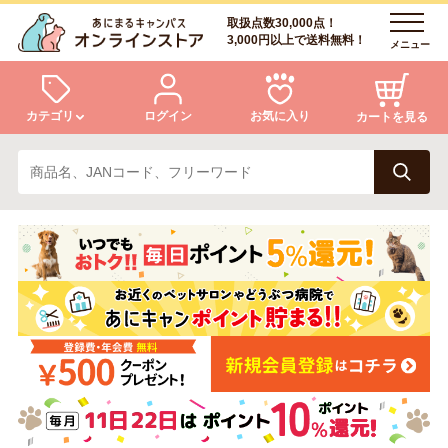
取扱点数30,000点！
3,000円以上で送料無料！
メニュー
カテゴリ
ログイン
お気に入り
カートを見る
犬
猫
ログイン
会員登録
小動物・鳥
アクア・爬虫類・昆虫
あにまるキャンパスについて
アフターサービス
ドッグフード
キャットフード
商品リクエスト
美容・ケア用品
服・おさんぽ用品