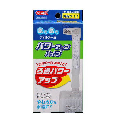
お買い物ガイド
日用品（デイリー）
リビング雑貨
お問い合わせ
トリマーグッズ
シニアサポート