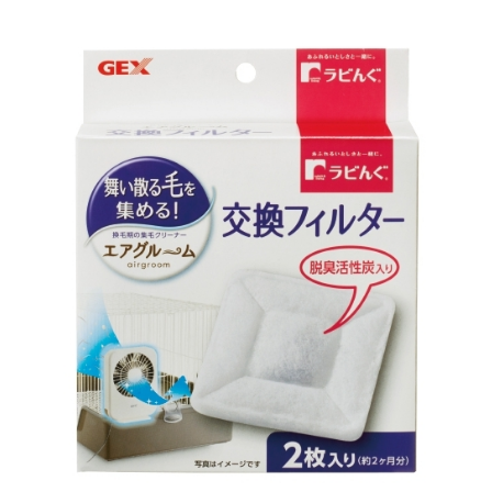
お買い物ガイド
日用品（デイリー）
リビング雑貨
お問い合わせ
トリマーグッズ
シニアサポート