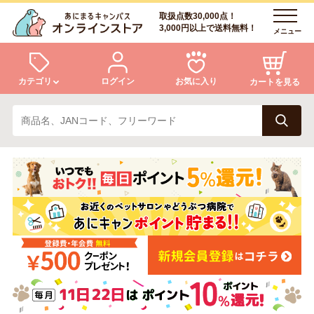
取扱点数30,000点！
3,000円以上で送料無料！
メニュー
カテゴリ
ログイン
お気に入り
カートを見る
犬
猫
ログイン
会員登録
小動物・鳥
アクア・爬虫類・昆虫
あにまるキャンパスについて
アフターサービス
ドッグフード
キャットフード
商品リクエスト
美容・ケア用品
服・おさんぽ用品