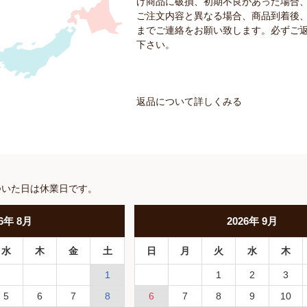
げ商品に破損、初期不良があった場合
ご注文内容と異なる場合、商品到着後、
までご連絡をお願い致します。必ずご
下さい。
返品について詳しくみる
ついた日は休業日です。
6
年
8月
2026
年
9月
水
木
金
土
日
月
火
水
木
1
1
2
3
5
6
7
8
6
7
8
9
10