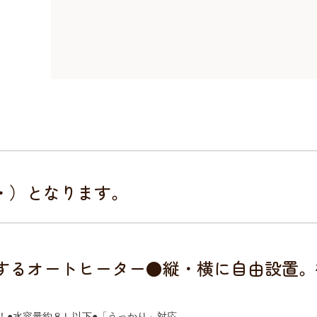
・・）となります。
するオートヒーター●縦・横に自由設置。
！●水容量約８Ｌ以下●「うっかり」対応