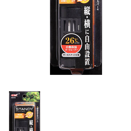
キャットフード
美容・ケア用品
服・おさんぽ用品
日用品（デイリー）
リビング雑貨
トリマーグッズ
シニアサポート