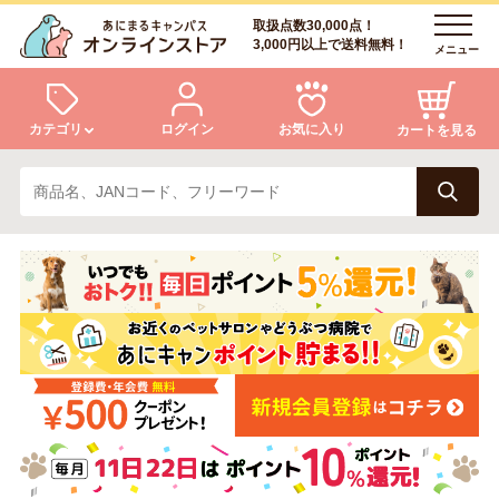
取扱点数30,000点！
3,000円以上で送料無料！
メニュー
カテゴリ
ログイン
お気に入り
カートを見る
犬
猫
ログイン
会員登録
小動物・鳥
アクア・爬虫類・昆虫
あにまるキャンパスについて
アフターサービス
ドッグフード
キャットフード
商品リクエスト
美容・ケア用品
服・おさんぽ用品