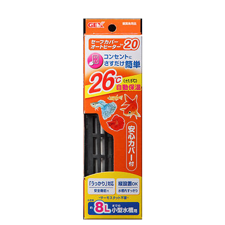
お買い物ガイド
日用品（デイリー）
リビング雑貨
お問い合わせ
トリマーグッズ
シニアサポート