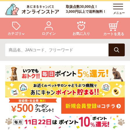
取扱点数30,000点！
3,000円以上で送料無料！
メニュー
カテゴリ
ログイン
お気に入り
カートを見る
犬
猫
ログイン
会員登録
小動物・鳥
アクア・爬虫類・昆虫
あにまるキャンパスについて
アフターサービス
ドッグフード
キャットフード
商品リクエスト
美容・ケア用品
服・おさんぽ用品