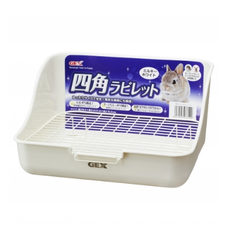
お買い物ガイド
日用品（デイリー）
リビング雑貨
お問い合わせ
トリマーグッズ
シニアサポート