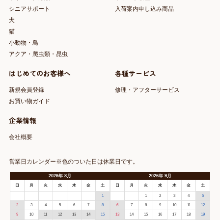
シニアサポート
入荷案内申し込み商品
犬
猫
小動物・鳥
アクア・爬虫類・昆虫
はじめてのお客様へ
各種サービス
新規会員登録
修理・アフターサービス
お買い物ガイド
企業情報
会社概要
営業日カレンダー※色のついた日は休業日です。
2026
年
8月
2026
年
9月
日
月
火
水
木
金
土
日
月
火
水
木
金
土
1
1
2
3
4
5
2
3
4
5
6
7
8
6
7
8
9
10
11
12
9
10
11
12
13
14
15
13
14
15
16
17
18
19