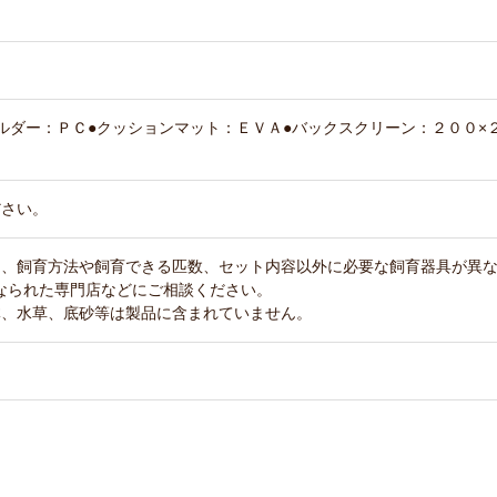
ルダー：ＰＣ●クッションマット：ＥＶＡ●バックスクリーン：２００×
ださい。
て、飼育方法や飼育できる匹数、セット内容以外に必要な飼育器具が異
なられた専門店などにご相談ください。
体、水草、底砂等は製品に含まれていません。