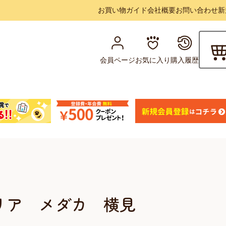
お買い物ガイド
会社概要
お問い合わせ
新
会員ページ
お気に入り
購入履歴
リア メダカ 横見