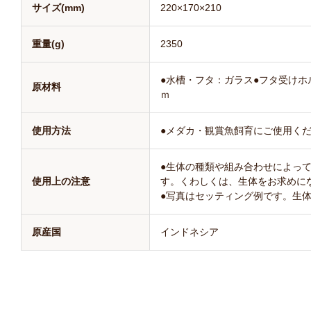
サイズ(mm)
220×170×210
重量(g)
2350
●水槽・フタ：ガラス●フタ受けホ
原材料
ｍ
使用方法
●メダカ・観賞魚飼育にご使用く
●生体の種類や組み合わせによっ
使用上の注意
す。くわしくは、生体をお求めに
●写真はセッティング例です。生
原産国
インドネシア