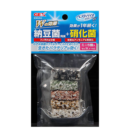
お買い物ガイド
日用品（デイリー）
リビング雑貨
お問い合わせ
トリマーグッズ
シニアサポート