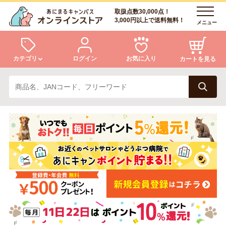
取扱点数30,000点！
3,000円以上で送料無料！
メニュー
カテゴリ
ログイン
お気に入り
カートを見る
犬
猫
ログイン
会員登録
小動物・鳥
アクア・爬虫類・昆虫
あにまるキャンパスについて
アフターサービス
ドッグフード
キャットフード
商品リクエスト
美容・ケア用品
服・おさんぽ用品