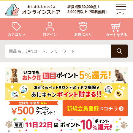
取扱点数30,000点！
3,000円以上で送料無料！
メニュー
カテゴリ
ログイン
お気に入り
カートを見る
犬
猫
ログイン
会員登録
小動物・鳥
アクア・爬虫類・昆虫
あにまるキャンパスについて
アフターサービス
ドッグフード
キャットフード
商品リクエスト
美容・ケア用品
服・おさんぽ用品