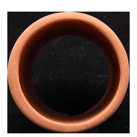
お買い物ガイド
日用品（デイリー）
リビング雑貨
お問い合わせ
トリマーグッズ
シニアサポート