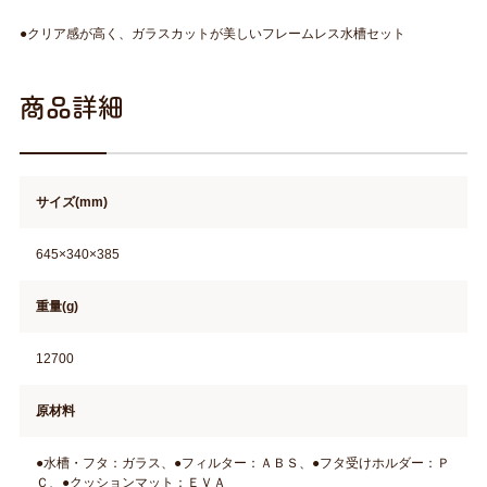
●クリア感が高く、ガラスカットが美しいフレームレス水槽セット
商品詳細
サイズ(mm)
645×340×385
重量(g)
12700
原材料
●水槽・フタ：ガラス、●フィルター：ＡＢＳ、●フタ受けホルダー：Ｐ
Ｃ、●クッションマット：ＥＶＡ