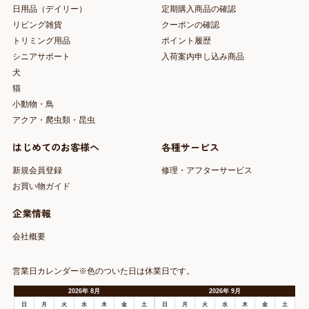
日用品（デイリー）
定期購入商品の確認
リビング雑貨
クーポンの確認
トリミング用品
ポイント履歴
シニアサポート
入荷案内申し込み商品
犬
猫
小動物・鳥
アクア・爬虫類・昆虫
はじめてのお客様へ
各種サービス
新規会員登録
修理・アフターサービス
お買い物ガイド
企業情報
会社概要
営業日カレンダー※色のついた日は休業日です。
2026
年
8月
2026
年
9月
日
月
火
水
木
金
土
日
月
火
水
木
金
土