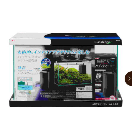
お買い物ガイド
日用品（デイリー）
リビング雑貨
お問い合わせ
トリマーグッズ
シニアサポート