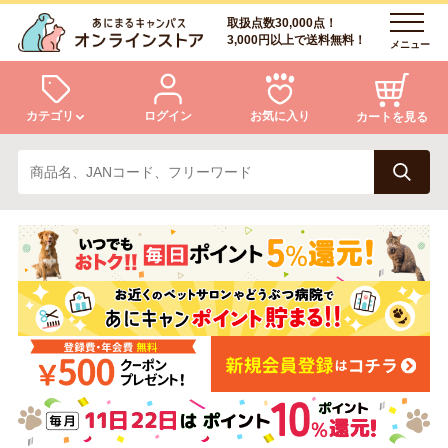
取扱点数30,000点！
3,000円以上で送料無料！
メニュー
カテゴリ
ログイン
お気に入り
カートを見る
犬
猫
ログイン
会員登録
小動物・鳥
アクア・爬虫類・昆虫
あにまるキャンパスについて
アフターサービス
ドッグフード
キャットフード
商品リクエスト
美容・ケア用品
服・おさんぽ用品