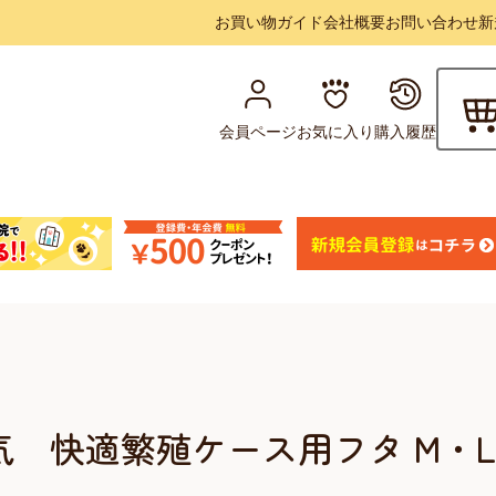
お買い物ガイド
会社概要
お問い合わせ
新
会員ページ
お気に入り
購入履歴
気 快適繁殖ケース用フタ M・