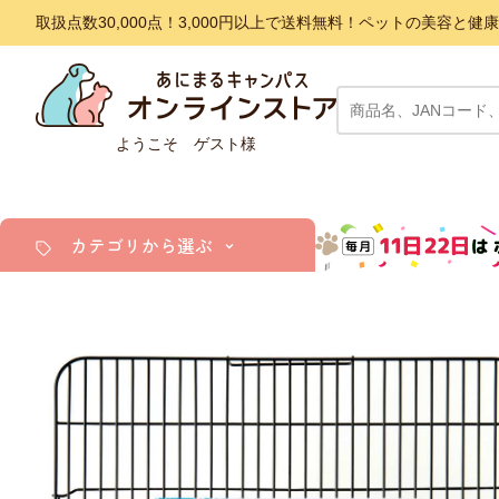
取扱点数30,000点！3,000円以上で送料無料！ペットの美容
ようこそ ゲスト様
カテゴリから選ぶ
犬
猫
小動物・鳥
アクア・爬虫類・昆虫
ドッグフード