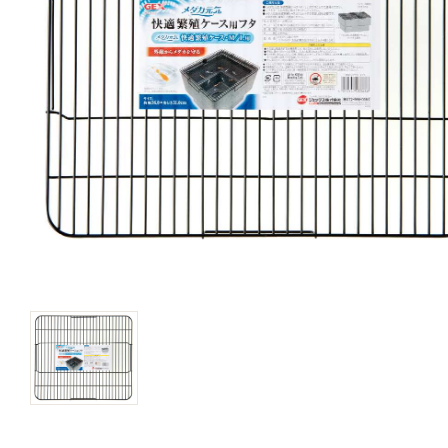
キャットフード
美容・ケア用品
服・おさんぽ用品
日用品（デイリー）
リビング雑貨
トリマーグッズ
シニアサポート