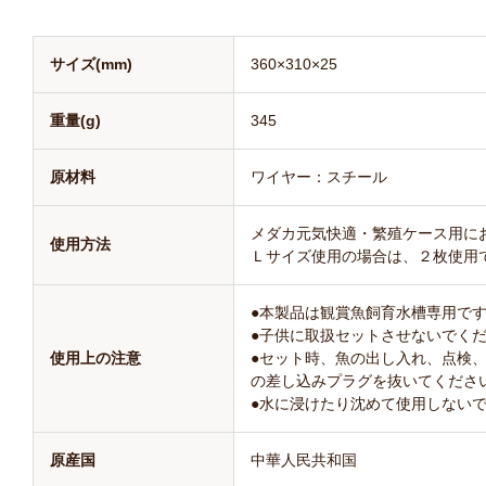
サイズ(mm)
360×310×25
重量(g)
345
原材料
ワイヤー：スチール
メダカ元気快適・繁殖ケース用に
使用方法
Ｌサイズ使用の場合は、２枚使用
●本製品は観賞魚飼育水槽専用で
●子供に取扱セットさせないでく
使用上の注意
●セット時、魚の出し入れ、点検
の差し込みプラグを抜いてくださ
●水に浸けたり沈めて使用しない
原産国
中華人民共和国