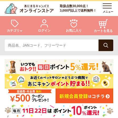
取扱点数30,000点！
3,000円以上で送料無料！
メニュー
カテゴリ
ログイン
お気に入り
カートを見る
犬
猫
ログイン
会員登録
小動物・鳥
アクア・爬虫類・昆虫
あにまるキャンパスについて
アフターサービス
ドッグフード
キャットフード
商品リクエスト
美容・ケア用品
服・おさんぽ用品