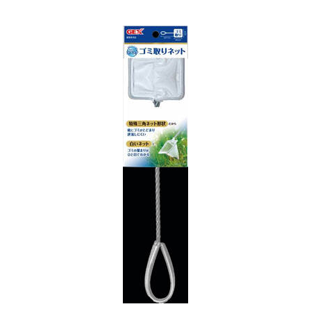
お買い物ガイド
日用品（デイリー）
リビング雑貨
お問い合わせ
トリマーグッズ
シニアサポート