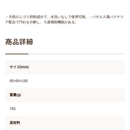
・天然のニゴリ抑制成分で、水洗いなしで使用可能。・バチルス属バクテリ
ア配合で汚れを分解し、ろ過補助機能がある。
商品詳細
サイズ(mm)
95×60×190
重量(g)
760
原材料