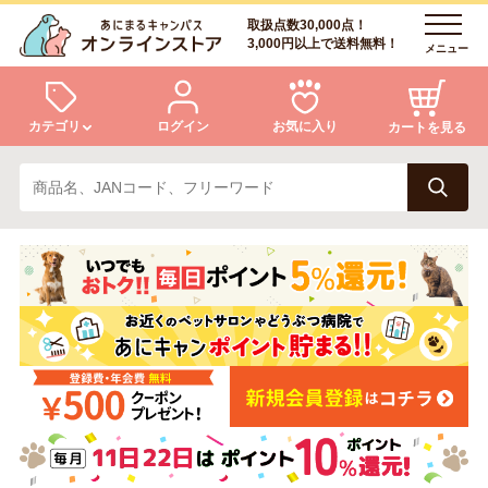
取扱点数30,000点！
3,000円以上で送料無料！
メニュー
カテゴリ
ログイン
お気に入り
カートを見る
犬
猫
ログイン
会員登録
小動物・鳥
アクア・爬虫類・昆虫
あにまるキャンパスについて
アフターサービス
ドッグフード
キャットフード
商品リクエスト
美容・ケア用品
服・おさんぽ用品