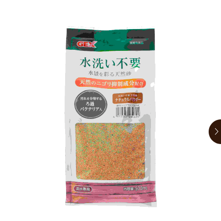
お買い物ガイド
日用品（デイリー）
リビング雑貨
お問い合わせ
トリマーグッズ
シニアサポート