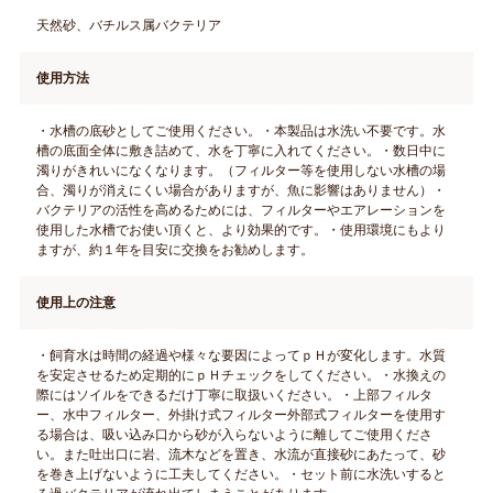
天然砂、バチルス属バクテリア
使用方法
・水槽の底砂としてご使用ください。・本製品は水洗い不要です。水
槽の底面全体に敷き詰めて、水を丁寧に入れてください。・数日中に
濁りがきれいになくなります。（フィルター等を使用しない水槽の場
合、濁りが消えにくい場合がありますが、魚に影響はありません）・
バクテリアの活性を高めるためには、フィルターやエアレーションを
使用した水槽でお使い頂くと、より効果的です。・使用環境にもより
ますが、約１年を目安に交換をお勧めします。
使用上の注意
・飼育水は時間の経過や様々な要因によってｐＨが変化します。水質
を安定させるため定期的にｐＨチェックをしてください。・水換えの
際にはソイルをできるだけ丁寧に取扱いください。・上部フィルタ
ー、水中フィルター、外掛け式フィルター外部式フィルターを使用す
る場合は、吸い込み口から砂が入らないように離してご使用くださ
い。また吐出口に岩、流木などを置き、水流が直接砂にあたって、砂
を巻き上げないように工夫してください。・セット前に水洗いすると