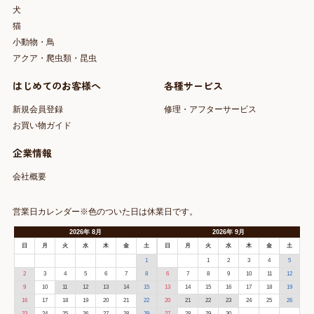
犬
猫
小動物・鳥
アクア・爬虫類・昆虫
はじめてのお客様へ
各種サービス
新規会員登録
修理・アフターサービス
お買い物ガイド
企業情報
会社概要
営業日カレンダー※色のついた日は休業日です。
2026
年
8月
2026
年
9月
日
月
火
水
木
金
土
日
月
火
水
木
金
土
1
1
2
3
4
5
2
3
4
5
6
7
8
6
7
8
9
10
11
12
9
10
11
12
13
14
15
13
14
15
16
17
18
19
16
17
18
19
20
21
22
20
21
22
23
24
25
26
23
24
25
26
27
28
29
27
28
29
30