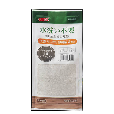
お買い物ガイド
日用品（デイリー）
リビング雑貨
お問い合わせ
トリマーグッズ
シニアサポート