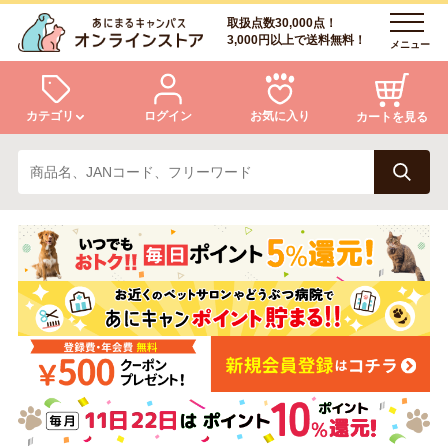
取扱点数30,000点！
3,000円以上で送料無料！
メニュー
カテゴリ
ログイン
お気に入り
カートを見る
犬
猫
ログイン
会員登録
小動物・鳥
アクア・爬虫類・昆虫
あにまるキャンパスについて
アフターサービス
ドッグフード
キャットフード
商品リクエスト
美容・ケア用品
服・おさんぽ用品