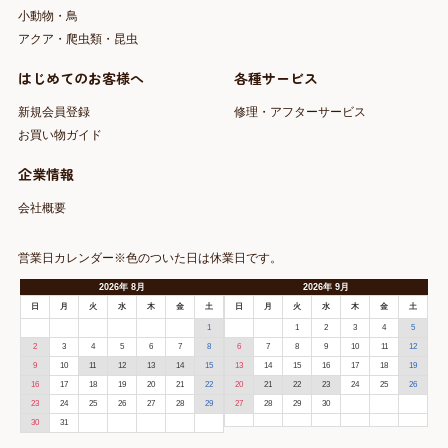
小動物・鳥
アクア・爬虫類・昆虫
はじめてのお客様へ
各種サービス
新規会員登録
修理・アフターサービス
お買い物ガイド
企業情報
会社概要
営業日カレンダー※色のついた日は休業日です。
2026
年
8月
2026
年
9月
日
月
火
水
木
金
土
日
月
火
水
木
金
土
1
1
2
3
4
5
2
3
4
5
6
7
8
6
7
8
9
10
11
12
9
10
11
12
13
14
15
13
14
15
16
17
18
19
16
17
18
19
20
21
22
20
21
22
23
24
25
26
23
24
25
26
27
28
29
27
28
29
30
30
31