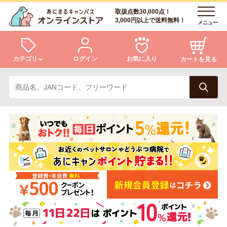
取扱点数30,000点！
3,000円以上で送料無料！
メニュー
カテゴリ
ログイン
お気に入り
カートを見る
犬
猫
ログイン
会員登録
小動物・鳥
アクア・爬虫類・昆虫
あにまるキャンパスについて
アフターサービス
ドッグフード
キャットフード
商品リクエスト
美容・ケア用品
服・おさんぽ用品