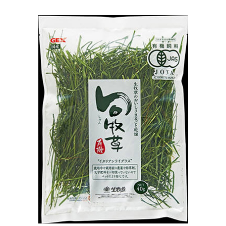
お買い物ガイド
日用品（デイリー）
リビング雑貨
お問い合わせ
トリマーグッズ
シニアサポート