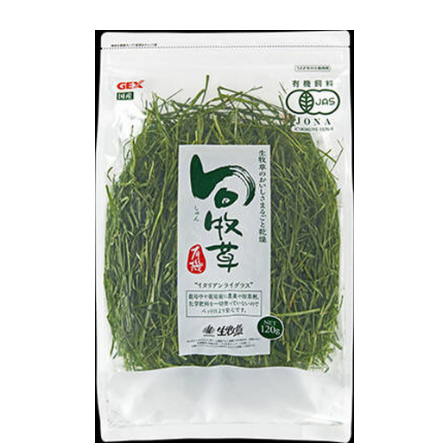
お買い物ガイド
日用品（デイリー）
リビング雑貨
お問い合わせ
トリマーグッズ
シニアサポート