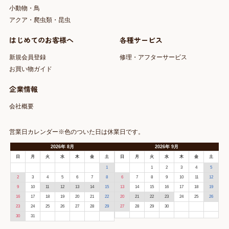
小動物・鳥
アクア・爬虫類・昆虫
はじめてのお客様へ
各種サービス
新規会員登録
修理・アフターサービス
お買い物ガイド
企業情報
会社概要
営業日カレンダー※色のついた日は休業日です。
2026
年
8月
2026
年
9月
日
月
火
水
木
金
土
日
月
火
水
木
金
土
1
1
2
3
4
5
2
3
4
5
6
7
8
6
7
8
9
10
11
12
9
10
11
12
13
14
15
13
14
15
16
17
18
19
16
17
18
19
20
21
22
20
21
22
23
24
25
26
23
24
25
26
27
28
29
27
28
29
30
30
31