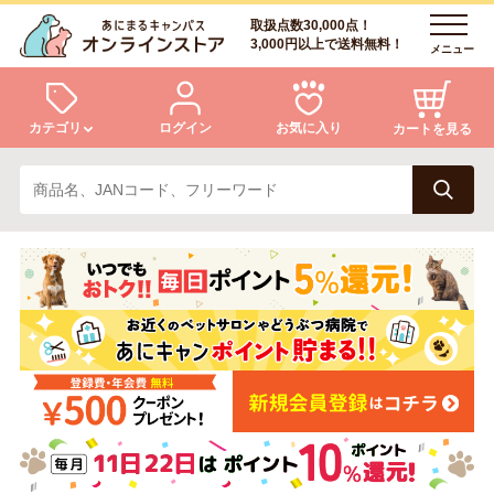
取扱点数30,000点！
3,000円以上で送料無料！
メニュー
カテゴリ
ログイン
お気に入り
カートを見る
犬
猫
ログイン
会員登録
小動物・鳥
アクア・爬虫類・昆虫
あにまるキャンパスについて
アフターサービス
ドッグフード
キャットフード
商品リクエスト
美容・ケア用品
服・おさんぽ用品